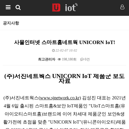
공지사항
사물인터넷 스마트홈네트웍 UNICORN IoT!
22-02-07 10:02
최고관리자
198,180회
0건
본문
(
주
)
서진네트웍스
UNICORN IoT
제품군 보도
자료
(주)서진네트웍스(
www.sjnetwork.co.kr)
김성진 대표는 2021년
4월 6일 출시된 스마트홈&보안 IoT제품인 "UIoT스마트홈(유
아이오티스마트홈)브랜드에 이어 차세대 제품군인 보안&생
활가전에 초점을 맞춘 "UNICORN IoT"(유니콘아이오티)제품