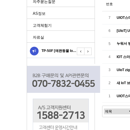
자주묻는질문
번호
AS정보
7
UIOT
고객체험기
6
[UIoT
자료실
누워서 
5
다나와 광고 런칭 UIOT스…
TP-50F [애완동물 Io…
사물인터넷 스마트홈네트웍 U…
4
IOT 스
3
UIoT 
2
새 IoT
1
UIOT