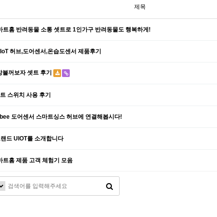
제목
스마트홈 반려동물 소통 셋트로 1인가구 반려동물도 행복하게!
] UIoT 허브,도어센서,온습도센서 제품후기
방불꺼보자 셋트 후기
다나와 광고 런칭 UIOT스…
TP-50F [애완동물 Io…
마트 스위치 사용 후기
zigbee 도어센서 스마트싱스 허브에 연결해봅시다!
 브랜드 UIOT를 소개합니다
스마트홈 제품 고객 체험기 모음