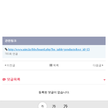
관련링크
http://www.uiot.kr/bbs/board.php?bo_table=products&wr_id=15
785회 연결
이전글
목록
다음글
댓글목록
등록된 댓글이 없습니다.