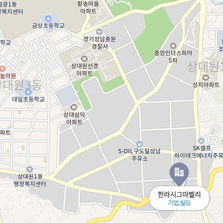
다나와 광고 런칭 UIOT스…
TP-50F [애완동물 Io…