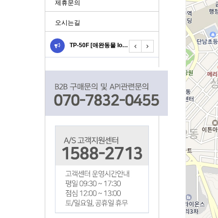
제휴문의
오시는길
다나와 광고 런칭 UIOT스…
TP-50F [애완동물 Io…
사물인터넷 스마트홈네트웍 U…