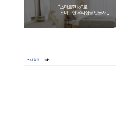
다음글
iot4