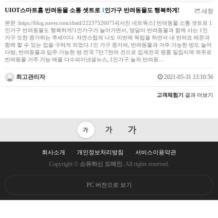
UIOT스마트홈 반려동물 소통 셋트로
1
인가구 반려동물도 행복하게!
새창
본문 :https://blog.naver.com/rltsid/222375260714​[서진 네트웍스] 반려동물 소통 셋트로 1
인가구 반려동물도 행복하게!1인가구가 늘어가면서, 덩달아 반려동물과 함께 사는 1인
가구 또한 증가하는 추세이다. 자연스럽게 나도 이번에 독립을 하면서 내 반려묘 레몬과
함께 할 수 있는 집을 구하게 되었다.1인 가구 증가세, 반려동물과 거주 가능한 방도 늘어
다방, 반려동물과 입주 가능한 방 전국 7만 7천여 건으로 집계전국 원룸 밀집지역 위주로
반려동물 거주 가능 매물 다수파이낸셜뉴스, 1인가구 늘자 반려동…
최고관리자
2021-05-31 13:10:56
고객체험기
결과 더보기
회사소개
개인정보처리방침
서비스이용약관
Copyright ©
소유하신 도메인.
All rights reserved.
PC 버전으로 보기